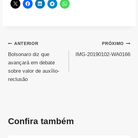
Navegação
ANTERIOR
PRÓXIMO
Bolsonaro diz que
IMG-20190102-WA0166
de
avançará em debate
Post
sobre valor de auxílio-
reclusão
Confira também