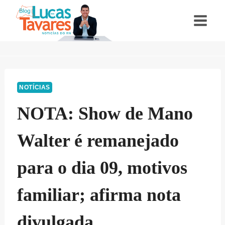
Pular
para
o
Conteúdo
NOTÍCIAS
NOTA: Show de Mano
Walter é remanejado
para o dia 09, motivos
familiar; afirma nota
divulgada