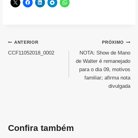
Navegação
ANTERIOR
PRÓXIMO
CCF11052018_0002
NOTA: Show de Mano
de
de Walter é remanejado
Post
para o dia 09, motivos
familiar; afirma nota
divulgada
Confira também