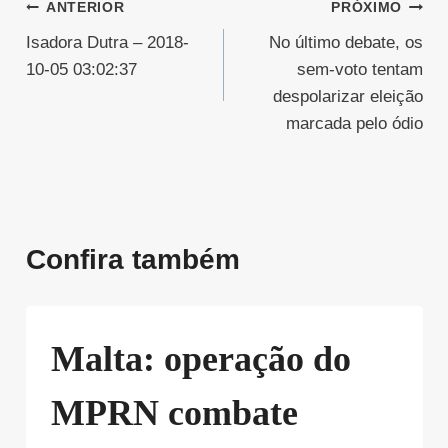
Navegação
ANTERIOR
PRÓXIMO
Isadora Dutra – 2018-
No último debate, os
de
10-05 03:02:37
sem-voto tentam
Post
despolarizar eleição
marcada pelo ódio
Confira também
Malta: operação do
MPRN combate