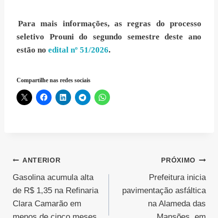
Para mais informações, as regras do processo
seletivo Prouni do segundo semestre deste ano
estão no
edital nº 51/2026
.
Compartilhe nas redes sociais
Navegação
ANTERIOR
PRÓXIMO
Gasolina acumula alta
Prefeitura inicia
de
de R$ 1,35 na Refinaria
pavimentação asfáltica
Post
Clara Camarão em
na Alameda das
menos de cinco meses
Mansões, em