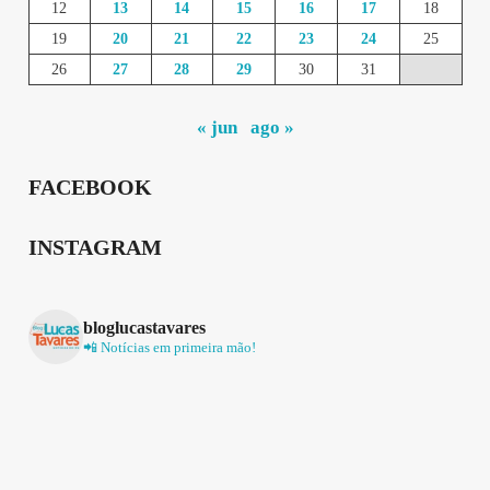
12
13
14
15
16
17
18
19
20
21
22
23
24
25
26
27
28
29
30
31
« jun
ago »
FACEBOOK
INSTAGRAM
bloglucastavares
📲 Notícias em primeira mão!