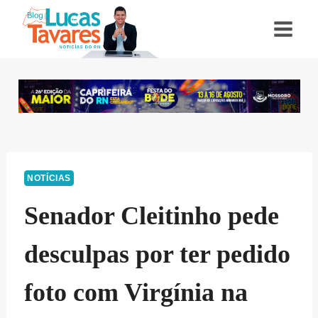
Pular
para
o
Conteúdo
NOTÍCIAS
Senador Cleitinho pede
desculpas por ter pedido
foto com Virgínia na