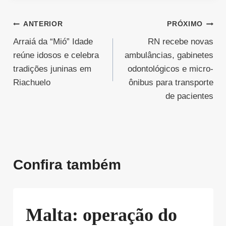
Navegação
ANTERIOR
PRÓXIMO
Arraiá da “Mió” Idade
RN recebe novas
de
reúne idosos e celebra
ambulâncias, gabinetes
Post
tradições juninas em
odontológicos e micro-
Riachuelo
ônibus para transporte
de pacientes
Confira também
Malta: operação do