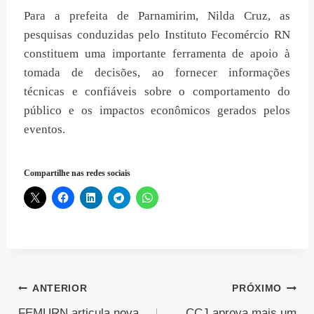
Para a prefeita de Parnamirim, Nilda Cruz, as
pesquisas conduzidas pelo Instituto Fecomércio RN
constituem uma importante ferramenta de apoio à
tomada de decisões, ao fornecer informações
técnicas e confiáveis sobre o comportamento do
público e os impactos econômicos gerados pelos
eventos.
Compartilhe nas redes sociais
Navegação
ANTERIOR
PRÓXIMO
FEMURN articula nova
CCJ aprova mais um