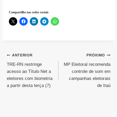
Compartilhe nas redes sociais
Navegação
ANTERIOR
PRÓXIMO
TRE-RN restringe
MP Eleitoral recomenda
de
acesso ao Título Net a
controle de som em
Post
eleitores com biometria
campanhas eleitorais
a partir desta terça (7)
de Itaú