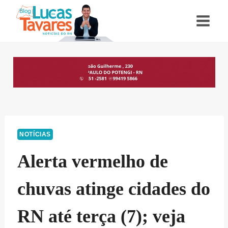
Pular
para
o
Conteúdo
NOTÍCIAS
Alerta vermelho de
chuvas atinge cidades do
RN até terça (7); veja