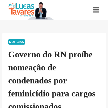
Pular
para
o
Conteúdo
NOTÍCIAS
Governo do RN proíbe
nomeação de
condenados por
feminicídio para cargos
comissionados