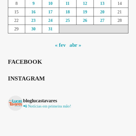
8
9
10
11
12
13
14
15
16
17
18
19
20
21
22
23
24
25
26
27
28
29
30
31
« fev
abr »
FACEBOOK
INSTAGRAM
bloglucastavares
📲 Notícias em primeira mão!