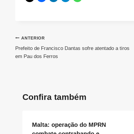
Navegação
ANTERIOR
Prefeito de Francisco Dantas sofre atentado a tiros
de
em Pau dos Ferros
Post
Confira também
Malta: operação do MPRN
combate contrabando e