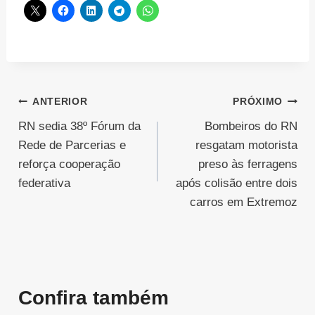
Navegação
ANTERIOR
PRÓXIMO
RN sedia 38º Fórum da
Bombeiros do RN
de
Rede de Parcerias e
resgatam motorista
Post
reforça cooperação
preso às ferragens
federativa
após colisão entre dois
carros em Extremoz
Confira também