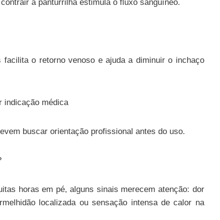
ntrair a panturrilha estimula o fluxo sanguíneo.
facilita o retorno venoso e ajuda a diminuir o inchaço
r indicação médica
evem buscar orientação profissional antes do uso.
?
itas horas em pé, alguns sinais merecem atenção: dor
rmelhidão localizada ou sensação intensa de calor na