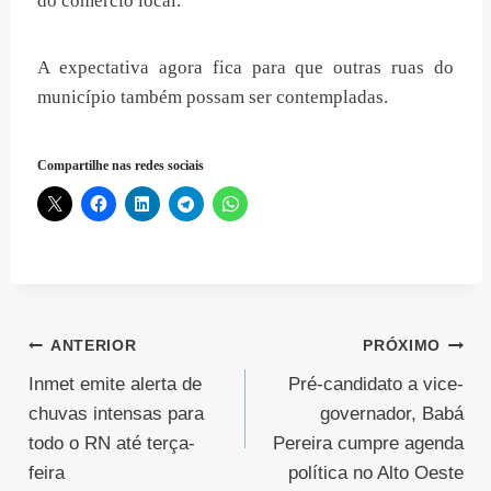
do comércio local.
A expectativa agora fica para que outras ruas do
município também possam ser contempladas.
Compartilhe nas redes sociais
Navegação
ANTERIOR
PRÓXIMO
Inmet emite alerta de
Pré-candidato a vice-
de
chuvas intensas para
governador, Babá
Post
todo o RN até terça-
Pereira cumpre agenda
feira
política no Alto Oeste