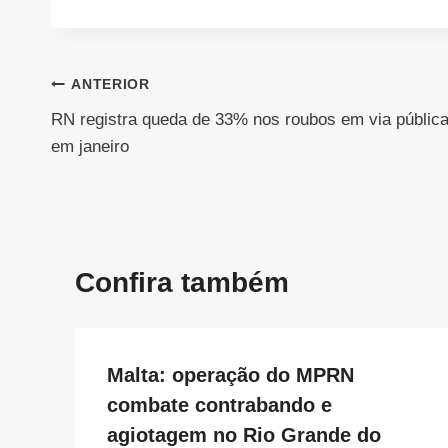
Navegação
ANTERIOR
RN registra queda de 33% nos roubos em via públic
de
em janeiro
Post
Confira também
Malta: operação do MPRN
combate contrabando e
agiotagem no Rio Grande do