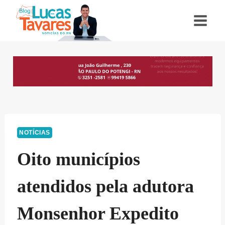
Pular
para
o
Conteúdo
NOTÍCIAS
Oito municípios
atendidos pela adutora
Monsenhor Expedito