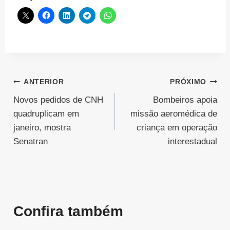
Navegação
ANTERIOR
PRÓXIMO
Novos pedidos de CNH
Bombeiros apoia
de
quadruplicam em
missão aeromédica de
Post
janeiro, mostra
criança em operação
Senatran
interestadual
Confira também