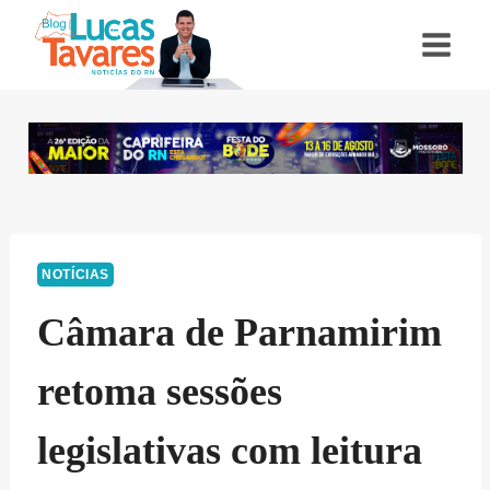
Pular
para
o
Conteúdo
NOTÍCIAS
Câmara de Parnamirim
retoma sessões
legislativas com leitura