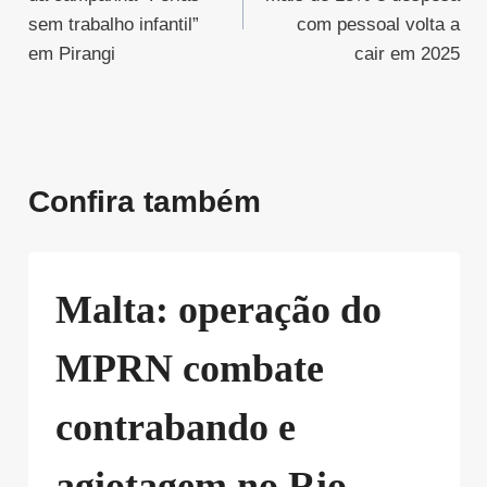
Post
sem trabalho infantil”
com pessoal volta a
em Pirangi
cair em 2025
Confira também
Malta: operação do
MPRN combate
contrabando e
agiotagem no Rio