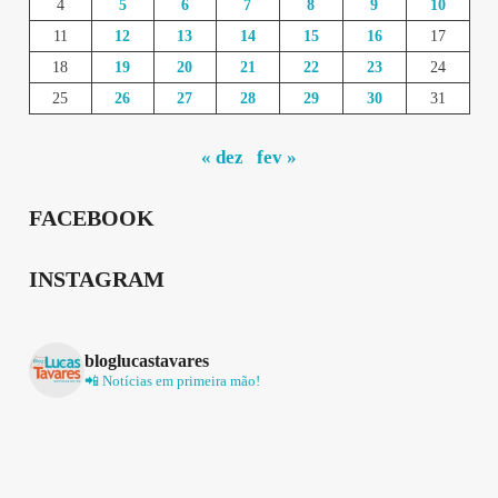
4
5
6
7
8
9
10
11
12
13
14
15
16
17
18
19
20
21
22
23
24
25
26
27
28
29
30
31
« dez
fev »
FACEBOOK
INSTAGRAM
bloglucastavares
📲 Notícias em primeira mão!