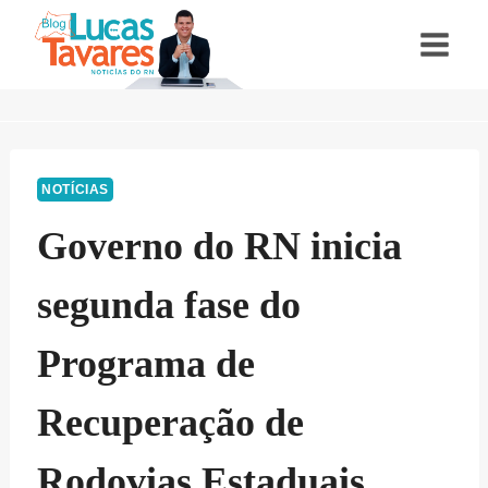
Pular
para
o
Conteúdo
NOTÍCIAS
Governo do RN inicia
segunda fase do
Programa de
Recuperação de
Rodovias Estaduais