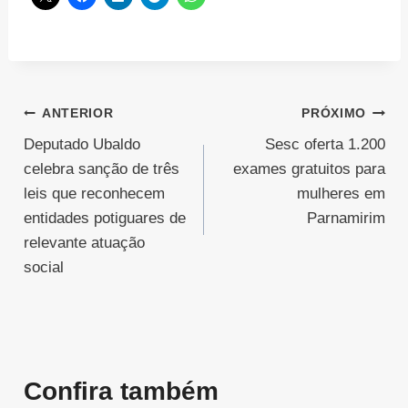
Navegação
ANTERIOR
PRÓXIMO
Deputado Ubaldo
Sesc oferta 1.200
de
celebra sanção de três
exames gratuitos para
Post
leis que reconhecem
mulheres em
entidades potiguares de
Parnamirim
relevante atuação
social
Confira também