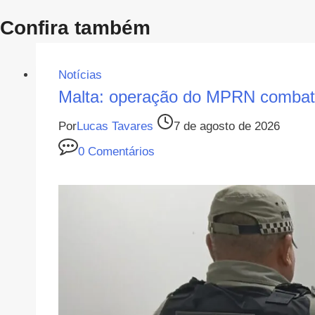
Post
Confira também
Notícias
Malta: operação do MPRN combate
Por
Lucas Tavares
7 de agosto de 2026
0 Comentários