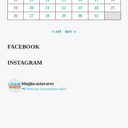
19
20
21
22
23
24
25
26
27
28
29
30
31
« set
nov »
FACEBOOK
INSTAGRAM
bloglucastavares
📲 Notícias em primeira mão!