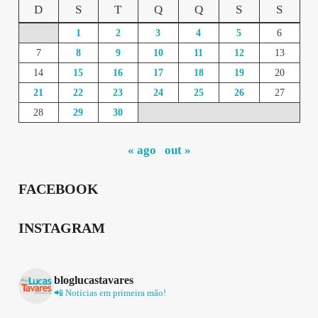
D
S
T
Q
Q
S
S
1
2
3
4
5
6
7
8
9
10
11
12
13
14
15
16
17
18
19
20
21
22
23
24
25
26
27
28
29
30
« ago
out »
FACEBOOK
INSTAGRAM
bloglucastavares
📲 Notícias em primeira mão!