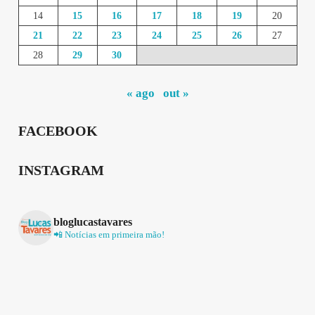
14
15
16
17
18
19
20
21
22
23
24
25
26
27
28
29
30
« ago
out »
FACEBOOK
INSTAGRAM
bloglucastavares
📲 Notícias em primeira mão!