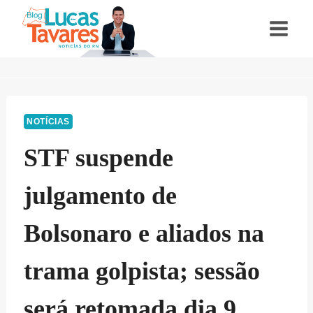
Pular
para
o
Conteúdo
NOTÍCIAS
STF suspende
julgamento de
Bolsonaro e aliados na
trama golpista; sessão
será retomada dia 9