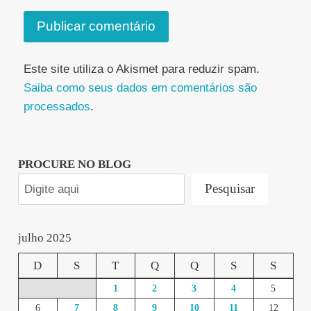
Este site utiliza o Akismet para reduzir spam.
Saiba como seus dados em comentários são
processados
.
PROCURE NO BLOG
Pesquisar
julho 2025
D
S
T
Q
Q
S
S
1
2
3
4
5
6
7
8
9
10
11
12