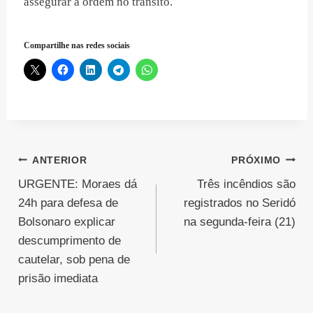
assegurar a ordem no trânsito.
Compartilhe nas redes sociais
Navegação
ANTERIOR
PRÓXIMO
URGENTE: Moraes dá
Três incêndios são
de
24h para defesa de
registrados no Seridó
Post
Bolsonaro explicar
na segunda-feira (21)
descumprimento de
cautelar, sob pena de
prisão imediata