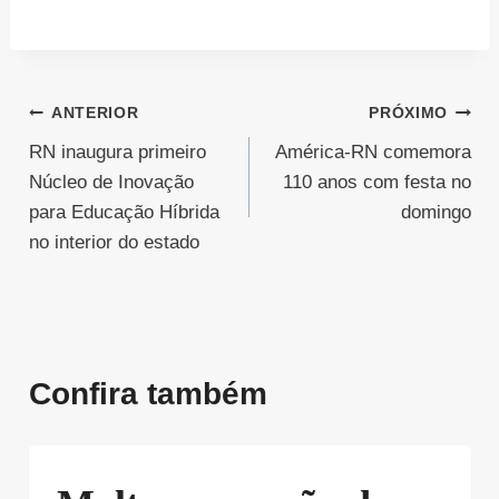
Navegação
ANTERIOR
PRÓXIMO
RN inaugura primeiro
América-RN comemora
de
Núcleo de Inovação
110 anos com festa no
Post
para Educação Híbrida
domingo
no interior do estado
Confira também