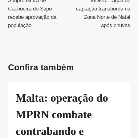
Subprefeitura de
VÍDEO: Lagoa de
de
Cachoeira do Sapo
captação transborda na
Post
recebe aprovação da
Zona Norte de Natal
população
após chuvas
Confira também
Malta: operação do
MPRN combate
contrabando e