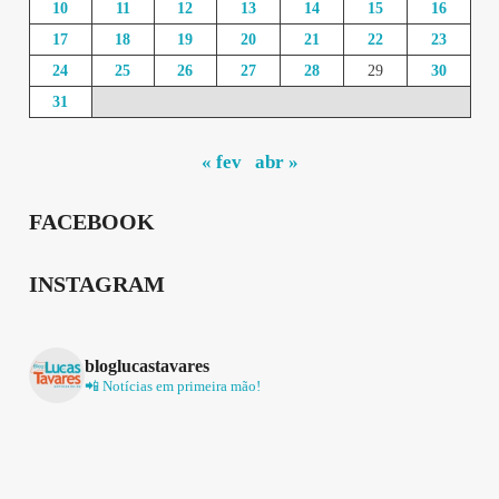
10
11
12
13
14
15
16
17
18
19
20
21
22
23
24
25
26
27
28
29
30
31
« fev
abr »
FACEBOOK
INSTAGRAM
bloglucastavares
📲 Notícias em primeira mão!