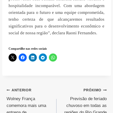
hospitalidade incomparável. Com uma abordagem
orientada para o futuro e uma equipe comprometida,
tenho certeza de que alcançaremos resultados
significativos para o desenvolvimento econômico e
social de nossa região”, declara Raoni Fernandes.
Compartilhe nas redes sociais
Navegação
ANTERIOR
PRÓXIMO
Wolney França
Previsão de feriado
de
comemora mais uma
chuvoso em todas as
Post
entrega de
regiões do Rio Grande