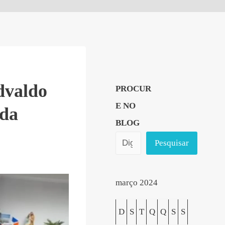
Edvaldo
PROCUR
E NO
 da
BLOG
Pesquisar
março 2024
D
S
T
Q
Q
S
S