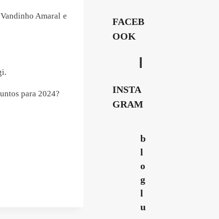
 Vandinho Amaral e
FACEB
OOK
i.
INSTA
suntos para 2024?
GRAM
b
l
o
g
l
u