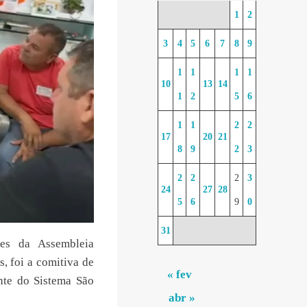
1
2
3
4
5
6
7
8
9
1
1
1
1
10
13
14
1
2
5
6
1
1
2
2
17
20
21
8
9
2
3
2
2
2
3
24
27
28
5
6
9
0
31
res da Assembleia
, foi a comitiva de
« fev
nte do Sistema São
abr »