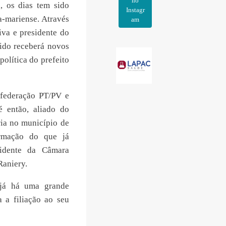
no
, os dias tem sido
Instagr
a-mariense. Através
am
iva e presidente do
ido receberá novos
política do prefeito
federação PT/PV e
é então, aliado do
ria no município de
ormação do que já
idente da Câmara
Raniery.
 já há uma grande
 a filiação ao seu