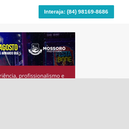
Interaja: (84) 98169-8686