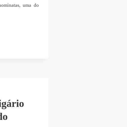
nominatas, uma do
igário
do