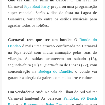
Que tal cair na folia de barco?
O Carnaval do
Carnaval
Pipa Boat Party
preparou uma programação
super especial. Serão 4 dias de festa na Lagoa de
Guaraíras, variando entre os estilos musicais para
agradar todos os foliões.
Carnaval tem que ter um bonde:
O
Bonde do
Dandão
é mais uma atração confirmada no Carnaval
na Pipa 2023 com muita animação pelas ruas do
vilarejo. As saídas acontecem no sábado (18),
segunda-feira (20) e Quarta-feira de Cinzas (22), com
concentração na
Bodega do Dandão
, o bonde vai
garantir a alegria da galera com muita arte e cultura.
Um verdadeiro Auê:
Na orla de Tibau do Sul vai ter
Carnaval também! As barracas
Pandoka
,
90 Beach
Bar
e o
Restaurante Point Paraiso
se uniram para