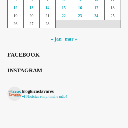
12
13
14
15
16
17
18
19
20
21
22
23
24
25
26
27
28
« jan
mar »
FACEBOOK
INSTAGRAM
bloglucastavares
📲 Notícias em primeira mão!