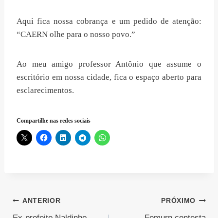
Aqui fica nossa cobrança e um pedido de atenção:
“CAERN olhe para o nosso povo.”
Ao meu amigo professor Antônio que assume o
escritório em nossa cidade, fica o espaço aberto para
esclarecimentos.
Compartilhe nas redes sociais
Navegação
ANTERIOR
PRÓXIMO
Ex-prefeito Naldinho
Femurn contesta