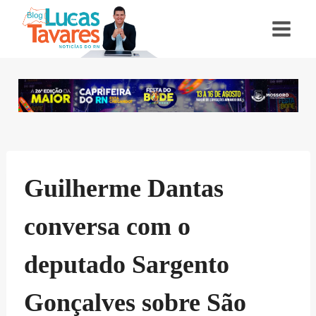
Pular
para
o
Conteúdo
Guilherme Dantas
conversa com o
deputado Sargento
Gonçalves sobre São