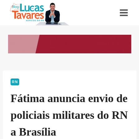
Pular
para
o
Conteúdo
RN
Fátima anuncia envio de
policiais militares do RN
a Brasília