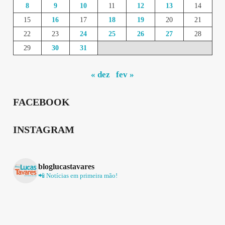
8
9
10
11
12
13
14
15
16
17
18
19
20
21
22
23
24
25
26
27
28
29
30
31
« dez
fev »
FACEBOOK
INSTAGRAM
bloglucastavares
📲 Notícias em primeira mão!