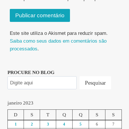
Este site utiliza o Akismet para reduzir spam.
Saiba como seus dados em comentários são
processados
.
PROCURE NO BLOG
Pesquisar
janeiro 2023
D
S
T
Q
Q
S
S
1
2
3
4
5
6
7