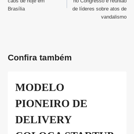
Post
caos de hoje em
no Congresso e reunião
Brasília
de líderes sobre atos de
vandalismo
Confira também
MODELO
PIONEIRO DE
DELIVERY