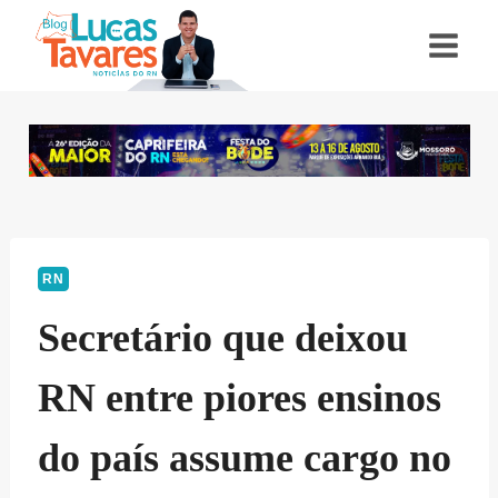
Pular
para
o
Conteúdo
RN
Secretário que deixou
RN entre piores ensinos
do país assume cargo no