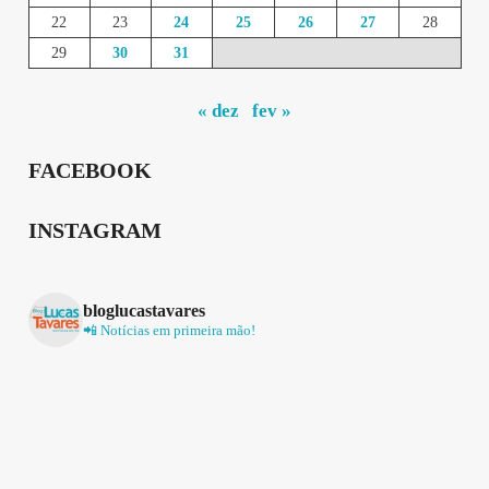
22
23
24
25
26
27
28
29
30
31
« dez
fev »
FACEBOOK
INSTAGRAM
bloglucastavares
📲 Notícias em primeira mão!