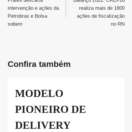
Prates descarta
Balanço 2022: CREF16
de
intervenção e ações da
realiza mais de 1800
Post
Petrobras e Bolsa
ações de fiscalização
sobem
no RN
Confira também
MODELO
PIONEIRO DE
DELIVERY