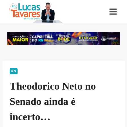
Pular
para
o
Conteúdo
RN
Theodorico Neto no
Senado ainda é
incerto…