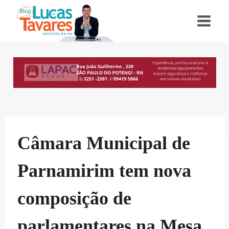
Pular
para
o
Conteúdo
Câmara Municipal de
Parnamirim tem nova
composição de
parlamentares na Mesa