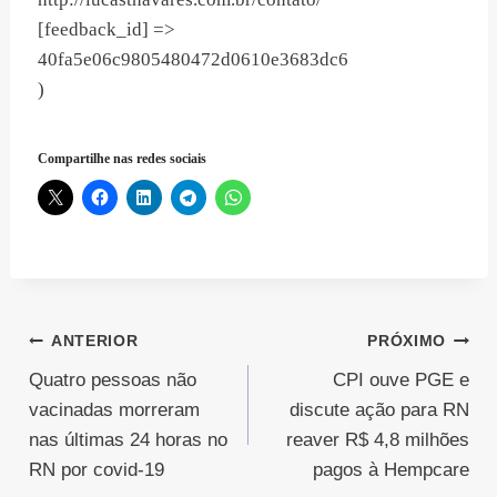
[feedback_id] =>
40fa5e06c9805480472d0610e3683dc6
)
Compartilhe nas redes sociais
Navegação
ANTERIOR
PRÓXIMO
Quatro pessoas não
CPI ouve PGE e
de
vacinadas morreram
discute ação para RN
Post
nas últimas 24 horas no
reaver R$ 4,8 milhões
RN por covid-19
pagos à Hempcare