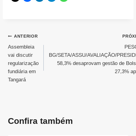
Navegação
ANTERIOR
PRÓX
Assembleia
PES
de
vai discutir
BG/SETA/ASSU/AVALIAÇÃO/PRESID
Post
regularização
58,3% desaprovam gestão de Bols
fundiária em
27,3% a
Tangará
Confira também