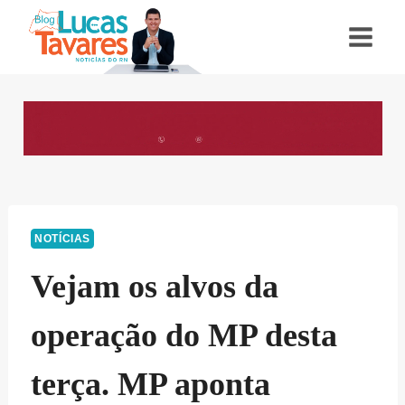
Pular
para
o
Conteúdo
NOTÍCIAS
Vejam os alvos da
operação do MP desta
terça. MP aponta