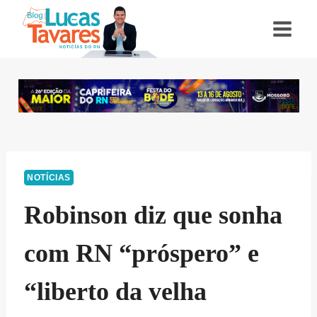
Pular
para
o
Conteúdo
NOTÍCIAS
Robinson diz que sonha
com RN “próspero” e
“liberto da velha