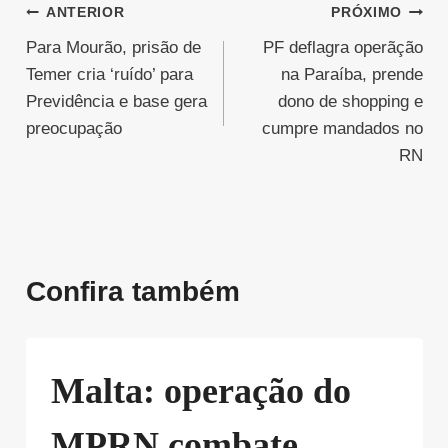
Navegação
ANTERIOR
PRÓXIMO
Para Mourão, prisão de
PF deflagra operãção
de
Temer cria ‘ruído’ para
na Paraíba, prende
Post
Previdência e base gera
dono de shopping e
preocupação
cumpre mandados no
RN
Confira também
Malta: operação do
MPRN combate