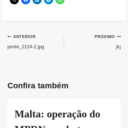
Navegação
ANTERIOR
PRÓXIMO
ponte_2124-2.jpg
jkj
de
Post
Confira também
Malta: operação do