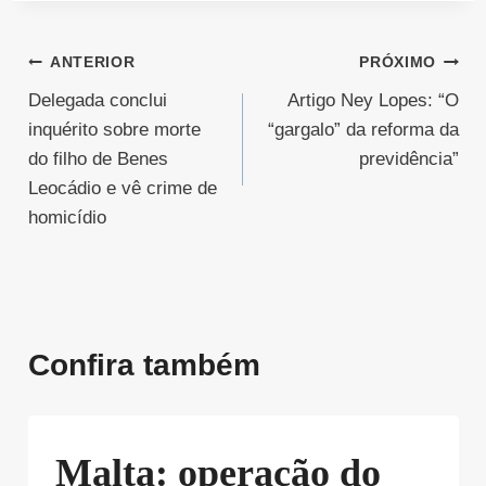
Navegação
ANTERIOR
PRÓXIMO
Delegada conclui
Artigo Ney Lopes: “O
de
inquérito sobre morte
“gargalo” da reforma da
Post
do filho de Benes
previdência”
Leocádio e vê crime de
homicídio
Confira também
Malta: operação do