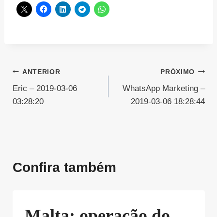
Navegação
ANTERIOR
PRÓXIMO
Eric – 2019-03-06
WhatsApp Marketing –
de
03:28:20
2019-03-06 18:28:44
Post
Confira também
Malta: operação do