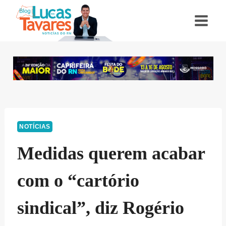
Pular
para
o
Conteúdo
NOTÍCIAS
Medidas querem acabar
com o “cartório
sindical”, diz Rogério