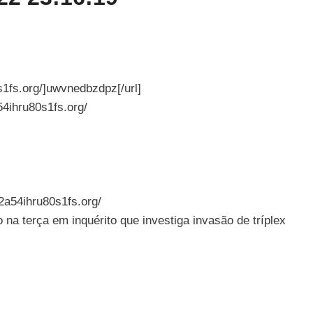
1fs.org/]uwvnedbzdpz[/url]
4ihru80s1fs.org/
a54ihru80s1fs.org/
na terça em inquérito que investiga invasão de tríplex