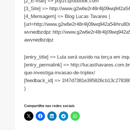
[2_E-mail] =>
jxljizc@outlook.com
[3_Site] => http://www.g2w6e2r48r4lj09wq942a54
[4_Mensagem] => Blog Lucas Tavares |
[url=http://www.g2w6e2r48r4lj09wq942a54ihru80s
wvnedbzdpz http://www.g2w6e2r48r4lj09wq942a5
awvnedbzdpz
[entry_title] => Lula será ouvido na terça em inqu
[entry_permalink] => http://lucasthavares.com.br
que-investiga-invasao-de-triplex/
[feedback_id] => 1f47d7381e395826cb13c27838
)
Compartilhe nas redes sociais