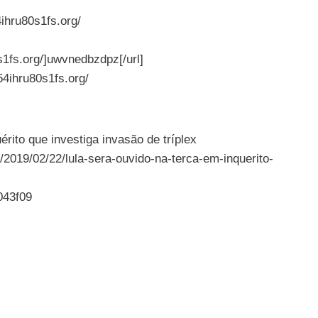
ihru80s1fs.org/
1fs.org/]uwvnedbzdpz[/url]
4ihru80s1fs.org/
érito que investiga invasão de tríplex
/2019/02/22/lula-sera-ouvido-na-terca-em-inquerito-
043f09