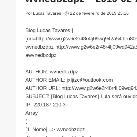
Por
Lucas Tavares
22 de fevereiro de 2019 23:16
Blog Lucas Tavares |
[url=http://www.g2w6e2r48r4lj09wq942a54ihru80s
wvnedbzdpz http://www.g2w6e2r48r4lj09wq942a5
awvnedbzdpz
AUTHOR: wvnedbzdpz
AUTHOR EMAIL:
jxljizc@outlook.com
AUTHOR URL: http://www.g2w6e2r48r4lj09wq942
SUBJECT: [Blog Lucas Tavares] Lula será ouvido 
IP: 220.187.210.3
Array
(
[1_Nome] => wvnedbzdpz