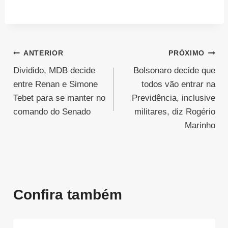
Navegação
ANTERIOR
PRÓXIMO
Dividido, MDB decide
Bolsonaro decide que
de
entre Renan e Simone
todos vão entrar na
Post
Tebet para se manter no
Previdência, inclusive
comando do Senado
militares, diz Rogério
Marinho
Confira também