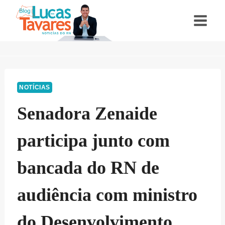
Pular
para
o
Conteúdo
NOTÍCIAS
Senadora Zenaide
participa junto com
bancada do RN de
audiência com ministro
do Desenvolvimento