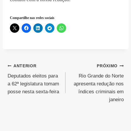
Compartilhe nas redes sociais
Navegação
ANTERIOR
PRÓXIMO
Deputados eleitos para
Rio Grande do Norte
de
a 62ª legislatura tomam
apresenta redução nos
Post
posse nesta sexta-feira
índices criminais em
janeiro