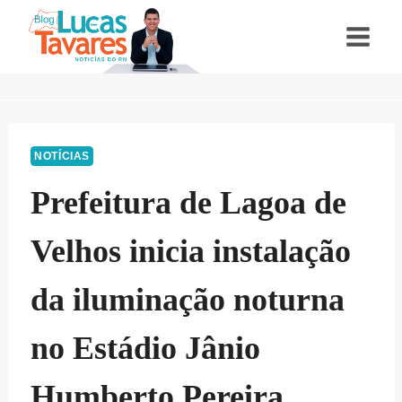
Pular
para
o
Conteúdo
NOTÍCIAS
Prefeitura de Lagoa de
Velhos inicia instalação
da iluminação noturna
no Estádio Jânio
Humberto Pereira