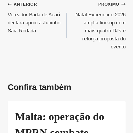
Navegação
ANTERIOR
PRÓXIMO
Vereador Bada de Acarí
Natal Experience 2026
de
declara apoio a Juninho
amplia line-up com
Post
Saia Rodada
mais quatro DJs e
reforça proposta do
evento
Confira também
Malta: operação do
MPRN combate