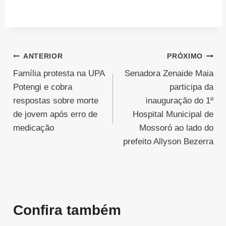
Navegação
ANTERIOR
PRÓXIMO
Família protesta na UPA
Senadora Zenaide Maia
de
Potengi e cobra
participa da
Post
respostas sobre morte
inauguração do 1º
de jovem após erro de
Hospital Municipal de
medicação
Mossoró ao lado do
prefeito Allyson Bezerra
Confira também