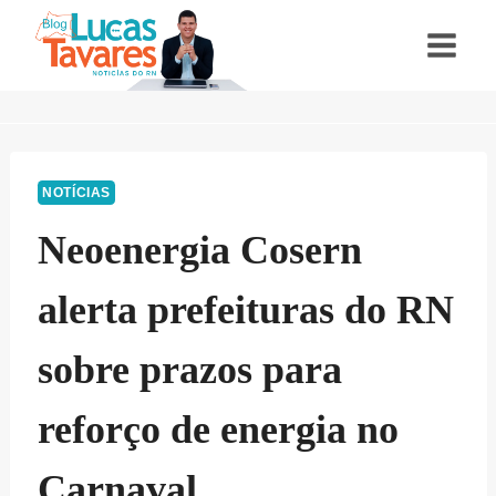
Pular
para
o
Conteúdo
NOTÍCIAS
Neoenergia Cosern
alerta prefeituras do RN
sobre prazos para
reforço de energia no
Carnaval